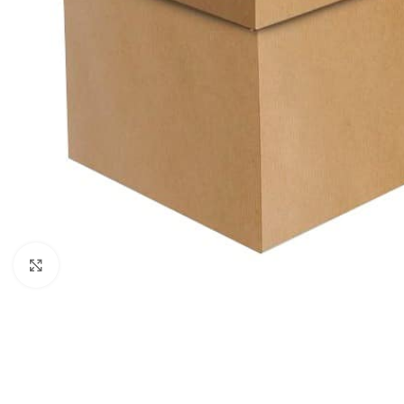
Caixas para
Caixas para Salgados e
Caixas para
Presentes
Canapés
Cabazes
Caixas para
Garrafas
Caixas para Pizza
Caixas Take
Caixas para Fast Food
Away
Click to enlarge
Caixas para Sushi