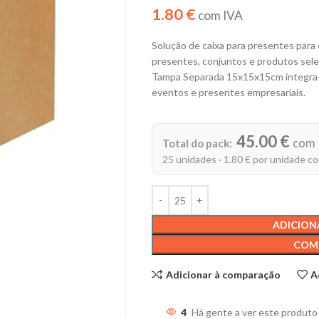
1.80 €
com IVA
Solução de caixa para presentes para
presentes, conjuntos e produtos sel
Tampa Separada 15x15x15cm integra-se 
eventos e presentes empresariais.
Alternative:
45.00 €
com 
Total do pack:
25 unidades · 1.80 € por unidade c
ADICION
COM
Adicionar à comparação
A
4
Há gente a ver este produto