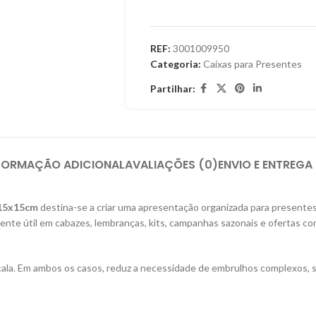
REF:
3001009950
Categoria:
Caixas para Presentes
Partilhar:
FORMAÇÃO ADICIONAL
AVALIAÇÕES (0)
ENVIO E ENTREGA
x15x15cm
destina-se a criar uma apresentação organizada para presente
mente útil em cabazes, lembranças, kits, campanhas sazonais e ofertas co
ala. Em ambos os casos, reduz a necessidade de embrulhos complexos, 