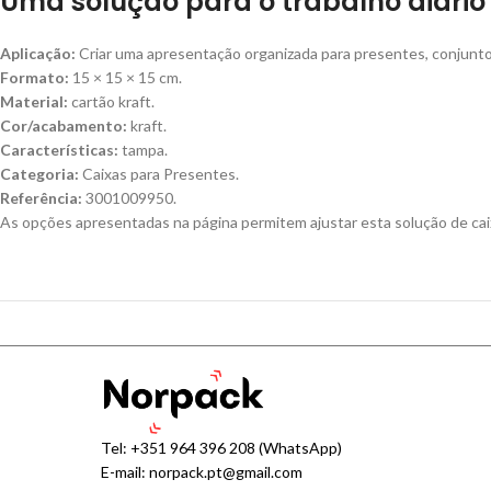
Uma solução para o trabalho diário
Aplicação:
Criar uma apresentação organizada para presentes, conjunto
Formato:
15 × 15 × 15 cm.
Material:
cartão kraft.
Cor/acabamento:
kraft.
Características:
tampa.
Categoria:
Caixas para Presentes.
Referência:
3001009950.
As opções apresentadas na página permitem ajustar esta solução de cai
Tel:
+351 964 396 208
(WhatsApp)
E-mail:
norpack.pt@gmail.com