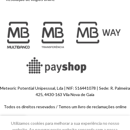
Meteoric Potential Unipessoal, Lda | NIF: 516441078 | Sede: R. Palmeira
425, 4430-163 Vila Nova de Gaia
Todos os direitos resevados /
Temos um livro de reclamações online
0
Utilizamos cookies para melhorar a sua experiência no nosso
Loja
Desejos
Carrinho
Minha Conta
website. Ao navegar neste website concorda com a nossa